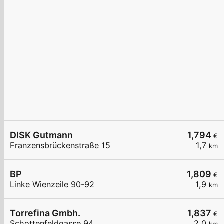
DISK Gutmann
1,794
€
Franzensbrückenstraße 15
1,7
km
BP
1,809
€
Linke Wienzeile 90-92
1,9
km
Torrefina Gmbh.
1,837
€
Schottenfeldgasse 94
2,0