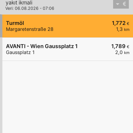
yakıt ikmali
Veri: 06.08.2026 - 07:06
Turmöl
1,772
€
Margaretenstraße 28
1,3
km
AVANTI - Wien Gaussplatz 1
1,789
€
Gaussplatz 1
2,0
km