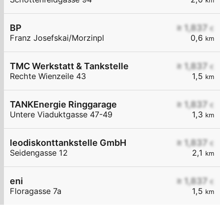
km
BP
≥ 1,837
€
Franz Josefskai/Morzinpl
0,6
km
TMC Werkstatt & Tankstelle
≥ 1,837
€
Rechte Wienzeile 43
1,5
km
TANKEnergie Ringgarage
≥ 1,837
€
Untere Viaduktgasse 47-49
1,3
km
leodiskonttankstelle GmbH
≥ 1,837
€
Seidengasse 12
2,1
km
eni
≥ 1,837
€
Floragasse 7a
1,5
km